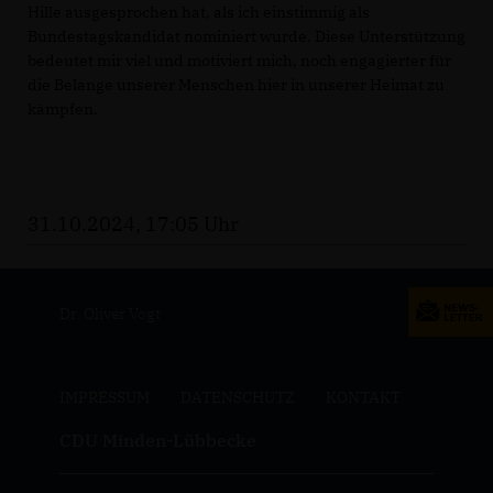
Hille ausgesprochen hat, als ich einstimmig als
Bundestagskandidat nominiert wurde. Diese Unterstützung
bedeutet mir viel und motiviert mich, noch engagierter für
die Belange unserer Menschen hier in unserer Heimat zu
kämpfen.
31.10.2024, 17:05 Uhr
Dr. Oliver Vogt
IMPRESSUM
DATENSCHUTZ
KONTAKT
CDU Minden-Lübbecke