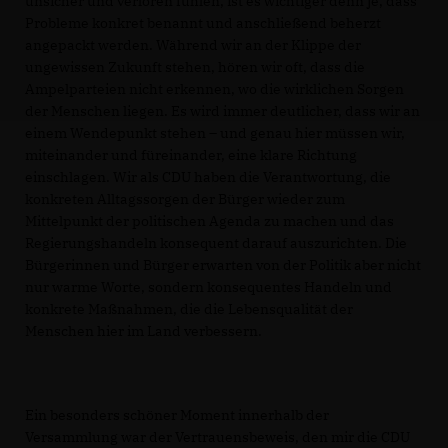
unsicher und verloren fühlen, ist es wichtiger denn je, dass
Probleme konkret benannt und anschließend beherzt
angepackt werden. Während wir an der Klippe der
ungewissen Zukunft stehen, hören wir oft, dass die
Ampelparteien nicht erkennen, wo die wirklichen Sorgen
der Menschen liegen. Es wird immer deutlicher, dass wir an
einem Wendepunkt stehen – und genau hier müssen wir,
miteinander und füreinander, eine klare Richtung
einschlagen. Wir als CDU haben die Verantwortung, die
konkreten Alltagssorgen der Bürger wieder zum
Mittelpunkt der politischen Agenda zu machen und das
Regierungshandeln konsequent darauf auszurichten. Die
Bürgerinnen und Bürger erwarten von der Politik aber nicht
nur warme Worte, sondern konsequentes Handeln und
konkrete Maßnahmen, die die Lebensqualität der
Menschen hier im Land verbessern.
Ein besonders schöner Moment innerhalb der
Versammlung war der Vertrauensbeweis, den mir die CDU