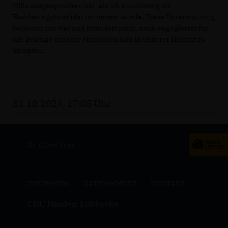
Hille ausgesprochen hat, als ich einstimmig als
Bundestagskandidat nominiert wurde. Diese Unterstützung
bedeutet mir viel und motiviert mich, noch engagierter für
die Belange unserer Menschen hier in unserer Heimat zu
kämpfen.
31.10.2024, 17:05 Uhr
Dr. Oliver Vogt
IMPRESSUM
DATENSCHUTZ
KONTAKT
CDU Minden-Lübbecke