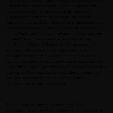
unsicher und verloren fühlen, ist es wichtiger denn je, dass
Probleme konkret benannt und anschließend beherzt
angepackt werden. Während wir an der Klippe der
ungewissen Zukunft stehen, hören wir oft, dass die
Ampelparteien nicht erkennen, wo die wirklichen Sorgen
der Menschen liegen. Es wird immer deutlicher, dass wir an
einem Wendepunkt stehen – und genau hier müssen wir,
miteinander und füreinander, eine klare Richtung
einschlagen. Wir als CDU haben die Verantwortung, die
konkreten Alltagssorgen der Bürger wieder zum
Mittelpunkt der politischen Agenda zu machen und das
Regierungshandeln konsequent darauf auszurichten. Die
Bürgerinnen und Bürger erwarten von der Politik aber nicht
nur warme Worte, sondern konsequentes Handeln und
konkrete Maßnahmen, die die Lebensqualität der
Menschen hier im Land verbessern.
Ein besonders schöner Moment innerhalb der
Versammlung war der Vertrauensbeweis, den mir die CDU