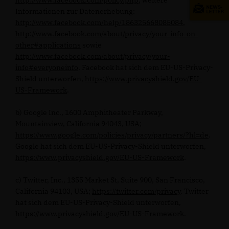
http://www.facebook.com/policy.php
; weitere
Informationen zur Datenerhebung:
http://www.facebook.com/help/186325668085084
,
http://www.facebook.com/about/privacy/your-info-on-
other#applications
sowie
http://www.facebook.com/about/privacy/your-
info#everyoneinfo
. Facebook hat sich dem EU-US-Privacy-
Shield unterworfen,
https://www.privacyshield.gov/EU-
US-Framework
.
b) Google Inc., 1600 Amphitheater Parkway,
Mountainview, California 94043, USA;
https://www.google.com/policies/privacy/partners/?hl=de
.
Google hat sich dem EU-US-Privacy-Shield unterworfen,
https://www.privacyshield.gov/EU-US-Framework
.
c) Twitter, Inc., 1355 Market St, Suite 900, San Francisco,
California 94103, USA;
https://twitter.com/privacy
. Twitter
hat sich dem EU-US-Privacy-Shield unterworfen,
https://www.privacyshield.gov/EU-US-Framework
.