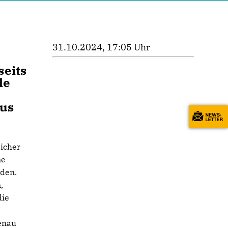
31.10.2024, 17:05 Uhr
seits
le
aus
sicher
me
rden.
,
die
enau