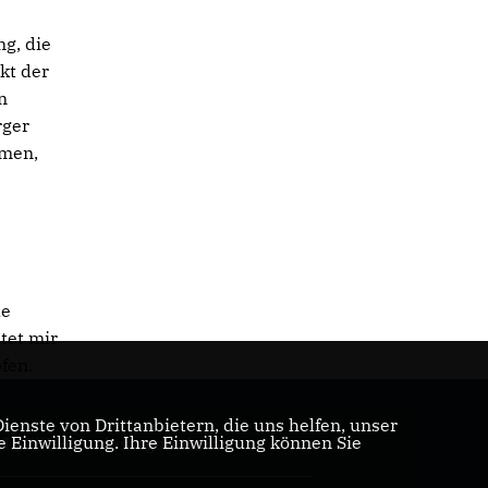
g, die
kt der
n
rger
hmen,
le
tet mir
pfen.
enste von Drittanbietern, die uns helfen, unser
Einwilligung. Ihre Einwilligung können Sie
U/CSU-Bundestagsfraktion