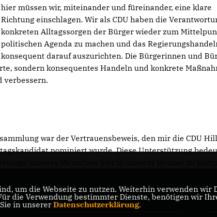
hier müssen wir, miteinander und füreinander, eine klare
Richtung einschlagen. Wir als CDU haben die Verantwortun
konkreten Alltagssorgen der Bürger wieder zum Mittelpun
politischen Agenda zu machen und das Regierungshandel
konsequent darauf auszurichten. Die Bürgerinnen und Bü
Worte, sondern konsequentes Handeln und konkrete Maßna
d verbessern.
sammlung war der Vertrauensbeweis, den mir die CDU Hil
stagskandidat nominiert wurde. Diese Unterstützung bedeu
e Belange unserer Menschen hier in unserer Heimat zu käm
nd, um die Webseite zu nutzen. Weiterhin verwenden wir Di
r die Verwendung bestimmter Dienste, benötigen wir Ihre 
CDU Minden-Lübbecke
CD
 Sie in unserer
Datenschutzerklärung
.