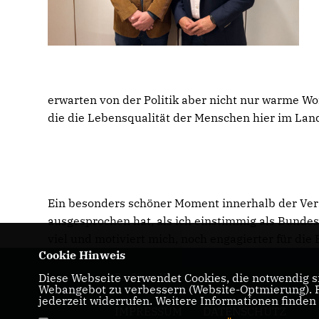
erwarten von der Politik aber nicht nur warme 
die die Lebensqualität der Menschen hier im Lan
Ein besonders schöner Moment innerhalb der Ver
ausgesprochen hat, als ich einstimmig als Bunde
viel und motiviert mich, noch engagierter für di
Cookie Hinweis
Diese Webseite verwendet Cookies, die notwendig si
Dr. Oliver Vogt
Webangebot zu verbessern (Website-Optmierung). Fü
jederzeit widerrufen. Weitere Informationen finden
IMPRESSUM
DATENSCHUTZ