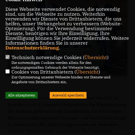
Diese Webseite verwendet Cookies, die notwendig
sind, um die Webseite zu nutzen. Weiterhin
verwenden wir Dienste von Drittanbietern, die uns
helfen, unser Webangebot zu verbessern (Website-
Optmierung). Für die Verwendung bestimmter
Dienste, benötigen wir Ihre Einwilligung. Ihre
Einwilligung können Sie jederzeit widerrufen. Weitere
Informationen finden Sie in unserer
Datenschutzerklärung
.
Technisch notwendige Cookies (
Übersicht
)
Die notwendigen Cookies werden allein für den
ordnungsgemäßen Gebrauch der Webseite benötigt.
Cookies von Drittanbietern (
Übersicht
)
Zur Optimierung unserer Webseite binden wir Dienste und
Angebote von Drittanbietern ein.
Alle akzeptieren
Auswahl speichern
Dabei wurde unter anderem über die Arbeit des LWL in
Westfalen und in unserem Mühlenkreis, die Wertschätzung
des Sozialen Dienstes in der Gesellschaft, die schwierigen
Rahmenbedingungen mit Personal- und Fachkräftemangel
im Bereich der LWL-Einrichtungen sowie die Idee eines
sozialen Pflichtdienstes gesprochen. Der LWL erfüllt