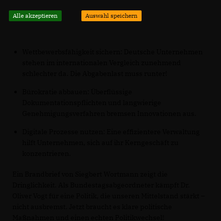
Alle akzeptieren
Auswahl speichern
Wettbewerbsfähigkeit sichern: Deutsche Unternehmen
stehen im internationalen Vergleich zunehmend
schlechter da. Die Abgabenlast muss runter!
Bürokratie abbauen: Überflüssige
Dokumentationspflichten und langwierige
Genehmigungsverfahren bremsen Innovationen aus.
Digitale Prozesse nutzen: Eine effizientere Verwaltung
hilft Unternehmen, sich auf ihr Kerngeschäft zu
konzentrieren.
Ein Brandbrief von Siegbert Wortmann zeigt die
Dringlichkeit. Als Bundestagsabgeordneter kämpft Dr.
Oliver Vogt für eine Politik, die unseren Mittelstand stärkt –
nicht ausbremst. Jetzt braucht es klare politische
Maßnahmen und einen echten Politikwechsel!