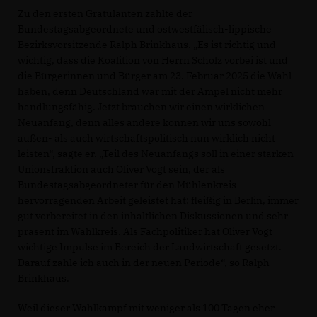
Zu den ersten Gratulanten zählte der
Bundestagsabgeordnete und ostwestfälisch-lippische
Bezirksvorsitzende Ralph Brinkhaus. „Es ist richtig und
wichtig, dass die Koalition von Herrn Scholz vorbei ist und
die Bürgerinnen und Bürger am 23. Februar 2025 die Wahl
haben, denn Deutschland war mit der Ampel nicht mehr
handlungsfähig. Jetzt brauchen wir einen wirklichen
Neuanfang, denn alles andere können wir uns sowohl
außen- als auch wirtschaftspolitisch nun wirklich nicht
leisten“, sagte er. „Teil des Neuanfangs soll in einer starken
Unionsfraktion auch Oliver Vogt sein, der als
Bundestagsabgeordneter für den Mühlenkreis
hervorragenden Arbeit geleistet hat: fleißig in Berlin, immer
gut vorbereitet in den inhaltlichen Diskussionen und sehr
präsent im Wahlkreis. Als Fachpolitiker hat Oliver Vogt
wichtige Impulse im Bereich der Landwirtschaft gesetzt.
Darauf zähle ich auch in der neuen Periode“, so Ralph
Brinkhaus.
Weil dieser Wahlkampf mit weniger als 100 Tagen eher