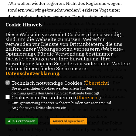
Wir wollen wieder regieren. Nicht des Regierens wegen,
sondern weil wir gebraucht werden“, erklärte Vogt unter
dem Applaus der Anwesenden. Damit setzte er eine
deutliche Botschaft, die den Fokus der Union auf einen
Cookie Hinweis
politischen Neuanfang unterstreicht. Mit Blick auf die
Diese Webseite verwendet Cookies, die notwendig
Bilanz von Bundeskanzler Olaf Scholz, darunter steigende
sind, um die Webseite zu nutzen. Weiterhin
Arbeitslosenzahlen, sinkende Wirtschaftsdaten und
verwenden wir Dienste von Drittanbietern, die uns
helfen, unser Webangebot zu verbessern (Website-
zunehmende Unzufriedenheit in der Bevölkerung, machte
Optmierung). Für die Verwendung bestimmter
Vogt die Dringlichkeit eines Richtungswechsels deutlich.
Dienste, benötigen wir Ihre Einwilligung. Ihre
Einwilligung können Sie jederzeit widerrufen. Weitere
Informationen finden Sie in unserer
Wer angesichts dieser Befunde und dem einzigartigen Aus
Datenschutzerklärung
.
der Ampel-Koalition mit einer ausführlichen Abrechnung
Technisch notwendige Cookies (
Übersicht
)
gerechnet hatte, wurde von Vogt jedoch überrascht. Der
Die notwendigen Cookies werden allein für den
Christdemokrat machte in seiner Rede keinen Hehl daraus,
ordnungsgemäßen Gebrauch der Webseite benötigt.
lange überlegt zu haben, wie viel Raum er der Kritik an der
Cookies von Drittanbietern (
Übersicht
)
Regierung Scholz einräumen sollte. Auch wenn es
Zur Optimierung unserer Webseite binden wir Dienste und
Angebote von Drittanbietern ein.
genügend Anlass gäbe, entschied er sich bewusst für einen
anderen Weg und sprach vor allem über konkrete
Alle akzeptieren
Auswahl speichern
Vorschläge für einen Neustart in Deutschland. Der Fokus
lag dabei auf Migration, Wirtschaft und gesellschaftlichen