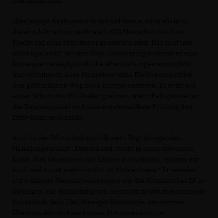
Zusammenhalt.
Das jetzige Asylsystem ist schuld daran, dass allein in
diesem Jahr schon mehr als 1.600 Menschen bei ihrer
Flucht auf dem Mittelmeer gestorben sind. Das darf uns
nicht egal sein“, betonte Vogt. Gleichzeitig forderte er eine
konsequente Asylpolitik, die Abschiebungen ermöglicht
und verhindert, dass Menschen ohne Bleibeperspektive
den gefährlichen Weg nach Europa antreten. Er setzt auf
einen Schutz der EU-Außengrenzen, mehr Befugnisse für
die Bundespolizei und eine ergebnisoffene Prüfung des
Dritt-Staaten-Modells.
Auch in der Wirtschaftspolitik sieht Vogt dringenden
Handlungsbedarf: „Unser Land steckt in einer schweren
Krise. Was Ökonomen mit Zahlen ausdrücken, spüren wir
auch mehr und mehr vor Ort im Mühlenkreis.“ Er verwies
auf konkrete Herausforderungen wie die Situation bei ZF in
Dielingen, die Schließung von Geschäften und zunehmende
Kurzarbeit. Sein Ziel: Weniger Bürokratie, steuerfreie
Überstunden und niedrigere Stromsteuern, um