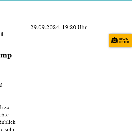
29.09.2024, 19:20 Uhr
t
amp
nd
ch zu
chte
inblick
de sehr