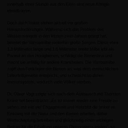
innerhalb einer Stunde aus den Eiern eine neue Königin
identifizieren.
Doch auch Imker stehen aktuell vor großen
Herausforderungen. Während sich das Problem des
Wassermangels in den letzten zwei Jahren gelegt hat,
bereitet die Varroamilbe weiterhin große Sorgen. Diese etwa
1,1 Millimeter lange und 1,6 Millimeter breite Milbe lebt als
Parasit an den Honigbienen, schädigt die Bienenbrut und
macht sie anfällig für andere Krankheiten. Die Varroamilbe
zapft den Fettkörper der Bienen an, was dem menschlichen
Leberfettgewebe entspricht, und schwächt so deren
Immunsystem, wodurch viele Völker sterben.
Dr. Oliver Vogt zeigte sich nach dem Austausch mit Thorsten
Kranz tief beeindruckt: „Es ist immer wieder eine Freude zu
sehen, mit wie viel Engagement und Herzblut die Imker im
Einklang mit der Natur und den Bienen arbeiten, dabei
Wertschöpfung betreiben und gleichzeitig einen wichtigen
Beitrag für die Erhaltung unseres Ökosystems leisten", so