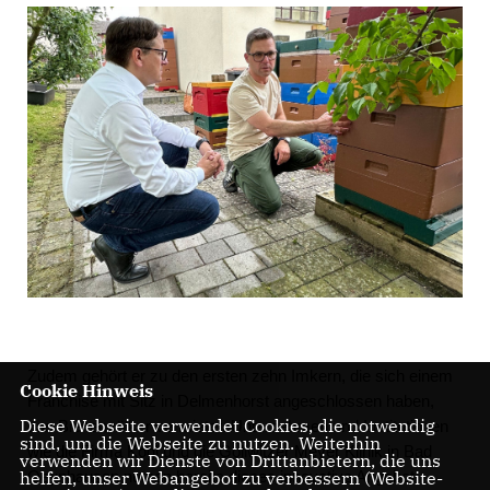
Zudem gehört er zu den ersten zehn Imkern, die sich einem
Cookie Hinweis
Franchise mit Sitz in Delmenhorst angeschlossen haben,
Diese Webseite verwendet Cookies, die notwendig
das Bienenvölker vermietet. Unternehmen und Institutionen
sind, um die Webseite zu nutzen. Weiterhin
wie die Firma Kögl und die Gollwitzer Meyer Klinik in Bad
verwenden wir Dienste von Drittanbietern, die uns
Oeynhausen nutzen bereits dieses innovative Angebot.
helfen, unser Webangebot zu verbessern (Website-