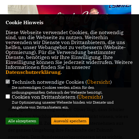
Cookie Hinweis
Diese Webseite verwendet Cookies, die notwendig
sind, um die Webseite zu nutzen. Weiterhin
verwenden wir Dienste von Drittanbietern, die uns
helfen, unser Webangebot zu verbessern (Website-
Optmierung). Für die Verwendung bestimmter
Dienste, benötigen wir Ihre Einwilligung. Ihre
Einwilligung können Sie jederzeit widerrufen. Weitere
Informationen finden Sie in unserer
Datenschutzerklärung
.
Technisch notwendige Cookies (
Übersicht
)
Die notwendigen Cookies werden allein für den
ordnungsgemäßen Gebrauch der Webseite benötigt.
Cookies von Drittanbietern (
Übersicht
)
Zur Optimierung unserer Webseite binden wir Dienste und
Angebote von Drittanbietern ein.
Aus eigener Erfahrung weiß Dr. Oliver Vogt, dass Schüler
nach ihrem Abschluss häufig noch gar nicht wissen, wie es
Alle akzeptieren
Auswahl speichern
weitergehen soll. Zudem können hier Unternehmen aus
der ganzen Umgebung ihre Fachkräfte der Zukunft
anwerben. Dem Bundestagsabgeordneten ist es wichtig,