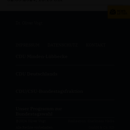
Dr. Oliver Vogt
IMPRESSUM
DATENSCHUTZ
KONTAKT
CDU Minden-Lübbecke
CDU Deutschlands
CDU/CSU-Bundestagsfraktion
Unser Programm zur
Bundestagswahl
@2026 Oliver Vogt
Realisation: Sharkness Media
Alle Rechte vorbehalten.
GmbH & Co. KG