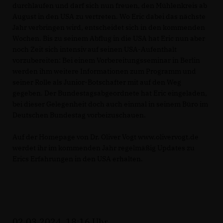
durchlaufen und darf sich nun freuen, den Mühlenkreis ab
August in den USA zu vertreten. Wo Eric dabei das nächste
Jahr verbringen wird, entscheidet sich in den kommenden
Wochen. Bis zu seinem Abflug in die USA hat Eric nun aber
noch Zeit sich intensiv auf seinen USA-Aufenthalt
vorzubereiten: Bei einem Vorbereitungsseminar in Berlin
werden ihm weitere Informationen zum Programm und
seiner Rolle als Junior-Botschafter mit auf den Weg
gegeben. Der Bundestagsabgeordnete hat Eric eingeladen,
bei dieser Gelegenheit doch auch einmal in seinem Büro im
Deutschen Bundestag vorbeizuschauen.
Auf der Homepage von Dr. Oliver Vogt www.olivervogt.de
werdet ihr im kommenden Jahr regelmäßig Updates zu
Erics Erfahrungen in den USA erhalten.
02.03.2024, 18:16 Uhr