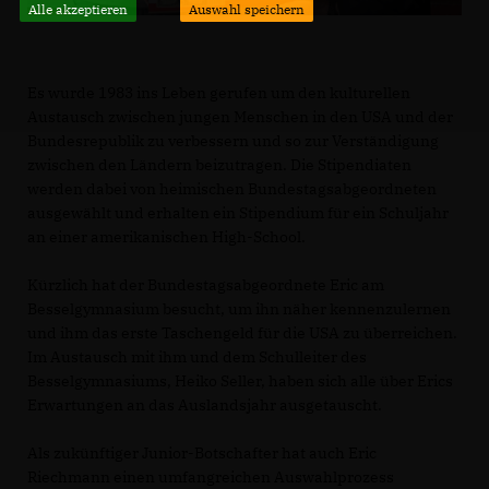
Alle akzeptieren
Auswahl speichern
Es wurde 1983 ins Leben gerufen um den kulturellen
Austausch zwischen jungen Menschen in den USA und der
Bundesrepublik zu verbessern und so zur Verständigung
zwischen den Ländern beizutragen. Die Stipendiaten
werden dabei von heimischen Bundestagsabgeordneten
ausgewählt und erhalten ein Stipendium für ein Schuljahr
an einer amerikanischen High-School.
Kürzlich hat der Bundestagsabgeordnete Eric am
Besselgymnasium besucht, um ihn näher kennenzulernen
und ihm das erste Taschengeld für die USA zu überreichen.
Im Austausch mit ihm und dem Schulleiter des
Besselgymnasiums, Heiko Seller, haben sich alle über Erics
Erwartungen an das Auslandsjahr ausgetauscht.
Als zukünftiger Junior-Botschafter hat auch Eric
Riechmann einen umfangreichen Auswahlprozess