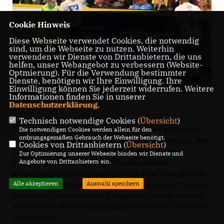
Cookie Hinweis
Diese Webseite verwendet Cookies, die notwendig
sind, um die Webseite zu nutzen. Weiterhin
verwenden wir Dienste von Drittanbietern, die uns
helfen, unser Webangebot zu verbessern (Website-
Optmierung). Für die Verwendung bestimmter
Dienste, benötigen wir Ihre Einwilligung. Ihre
Einwilligung können Sie jederzeit widerrufen. Weitere
Informationen finden Sie in unserer
Datenschutzerklärung
.
Technisch notwendige Cookies (
Übersicht
)
Die Mühlenkreisauswahl schloss das Turnier mit Siegen
Die notwendigen Cookies werden allein für den
ordnungsgemäßen Gebrauch der Webseite benötigt.
über den 1. FC Köln und RB Leipzig sehr erfolgreich ab. Wie
Cookies von Drittanbietern (
Übersicht
)
auch in den vergangenen Jahren wurde an den zwei
Zur Optimierung unserer Webseite binden wir Dienste und
Angebote von Drittanbietern ein.
Turniertagen in der Lübbecker Kreissporthalle
hochkarätiger Jugendfußball geboten. Mein Dank geht an
Alle akzeptieren
Auswahl speichern
das gesamte Turnier-Team rund um Turnierleiter Christian
Spönemann, dem es erneut gelungen ist, sowohl sportlich
als auch beim Rahmenprogramm ein attraktives Turnier zu
veranstalten.