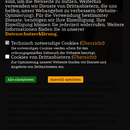
sind, um die Webseite zu nutzen. Weiterhin
verwenden wir Dienste von Drittanbietern, die uns
helfen, unser Webangebot zu verbessern (Website-
Optmierung). Für die Verwendung bestimmter
Dienste, benötigen wir Ihre Einwilligung. Ihre
Einwilligung können Sie jederzeit widerrufen. Weitere
Informationen finden Sie in unserer
Datenschutzerklärung
.
Technisch notwendige Cookies (
Übersicht
)
Die notwendigen Cookies werden allein für den
ordnungsgemäßen Gebrauch der Webseite benötigt.
Cookies von Drittanbietern (
Übersicht
)
Zur Optimierung unserer Webseite binden wir Dienste und
Angebote von Drittanbietern ein.
Alle akzeptieren
Auswahl speichern
Am Mittwoch, den 25. Oktober 2023 in der Zeit von 16:00
Uhr bis 18:00 Uhr in der Bäckerei „Schmidt“, Bäckerstraße
25, 32312 Lübbecke, bietet der Christdemokrat die
Sprechstunde an, dabei können die Bürgerinnen und
Bürger ihr Anliegen direkt dem Abgeordneten aus
Espelkamp vortragen. „Der Dialog mit den Menschen aus
unserer Region ist mir sehr wichtig, daher freue ich mich
auf den persönlichen Austausch“, so der CDU-