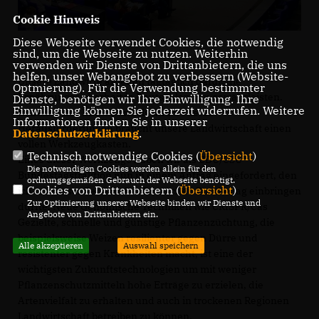
Cookie Hinweis
Diese Webseite verwendet Cookies, die notwendig
sind, um die Webseite zu nutzen. Weiterhin
verwenden wir Dienste von Drittanbietern, die uns
helfen, unser Webangebot zu verbessern (Website-
Unsere Landwirte arbeiten tagtäglich dafür, die
Optmierung). Für die Verwendung bestimmter
Ernährungssicherheit in Deutschland zu gewährleisten.
Dienste, benötigen wir Ihre Einwilligung. Ihre
Einwilligung können Sie jederzeit widerrufen. Weitere
In Zeiten des Klimawandels und weiterer
Informationen finden Sie in unserer
Herausforderungen braucht unsere Landwirtschaft einen
Datenschutzerklärung
.
vollen Werkzeugkasten.
Technisch notwendige Cookies (
Übersicht
)
Eines dieser Werkzeuge haben wir als CDU/CSU-
Die notwendigen Cookies werden allein für den
Bundestagsfraktion nun in einem Antrag eingefordert, den
ordnungsgemäßen Gebrauch der Webseite benötigt.
Cookies von Drittanbietern (
Übersicht
)
ich mit dieser Rede in den Deutschen Bundestag einbringen
Zur Optimierung unserer Webseite binden wir Dienste und
durfte: Neue Genomische Techniken wie CRISPR/Cas
Angebote von Drittanbietern ein.
Gezielte, schnelle und günstige Pflanzenzüchtung, die
beispielsweise Weizen resilienter gegen Dürre und
Alle akzeptieren
Auswahl speichern
resistenter gegen Krankheiten macht, ist eine der
wichtigsten Zukunftstechnologien um mit weniger
Pflanzenschutzmitteln hohe Erträge zu erzielen, die
Artenvielfalt zu erhalten und auch in trockenen Regionen
Landwirtschaft betreiben zu können.