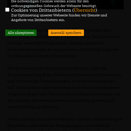
Die notwendigen Cookies werden allein für den
ordnungsgemäßen Gebrauch der Webseite benötigt.
Cookies von Drittanbietern (
Übersicht
)
Zur Optimierung unserer Webseite binden wir Dienste und
Angebote von Drittanbietern ein.
Besonders gefreut hat er sich Dr. Oliver Vogt über den
Alle akzeptieren
Auswahl speichern
Besuch von Bundeskanzler Friedrich Merz. Der Austausch
bot eine wertvolle Gelegenheit, aktuelle politische
Herausforderungen zu besprechen und wichtige Impulse
für die weitere Arbeit mitzunehmen.
Der Bundeskanzler machte dabei deutlich, dass die
Bundesregierung ihren Reformkurs konsequent fortsetzen
und notwendige Veränderungen entschlossen angehen
will. Dazu gehört unter anderem auch ein konsequenteres
Vorgehen gegen den Missbrauch von Sozialleistungen, um
die sozialen Sicherungssysteme langfristig gerecht und
zukunftsfähig zu erhalten.
Neben diesem besonderen Besuch standen zahlreiche gute
Gespräche, interessante Begegnungen und wertvolle