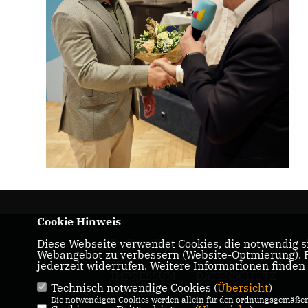
Cookie Hinweis
Diese Webseite verwendet Cookies, die notwendig si
Dr. Oliver Vogt
Webangebot zu verbessern (Website-Optmierung). Fü
jederzeit widerrufen. Weitere Informationen finden
IMPRESSUM
DATENSCHUTZ
Technisch notwendige Cookies (
Übersicht
)
KONTAKT
Die notwendigen Cookies werden allein für den ordnungsgemäßen 