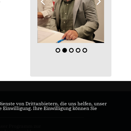
n
enste von Drittanbietern, die uns helfen, unser
Einwilligung. Ihre Einwilligung können Sie
U/CSU-Bundestagsfraktion
ser Programm zur