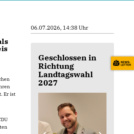
06.07.2026, 14:38 Uhr
als
is
Geschlossen in
Richtung
Landtagswahl
chen
2027
ihren
 Er ist
 CDU
rten