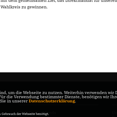
mit dem gemeinsamen Ziel, das Direktmandat für unsere
Wahlkreis zu gewinnen.
nd, um die Webseite zu nutzen. Weiterhin verwenden wir Di
r die Verwendung bestimmter Dienste, benötigen wir Ihre 
CDU Minden-Lübbecke
CD
 Sie in unserer
Datenschutzerklärung
.
CDU Deutschlands
Un
Gebrauch der Webseite benötigt.