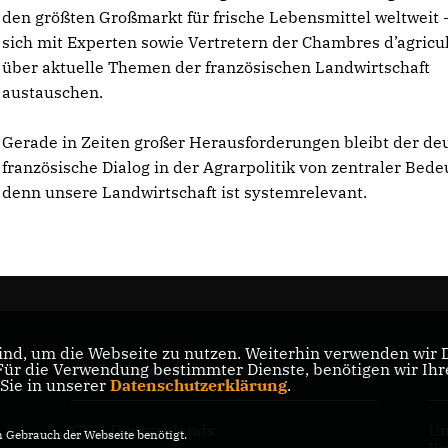
den größten Großmarkt für frische Lebensmittel weltweit 
sich mit Experten sowie Vertretern der Chambres d’agricu
über aktuelle Themen der französischen Landwirtschaft
austauschen.
Gerade in Zeiten großer Herausforderungen bleibt der de
französische Dialog in der Agrarpolitik von zentraler Bede
denn unsere Landwirtschaft ist systemrelevant.
nd, um die Webseite zu nutzen. Weiterhin verwenden wir Di
r die Verwendung bestimmter Dienste, benötigen wir Ihre 
CDU Minden-Lübbecke
CD
 Sie in unserer
Datenschutzerklärung
.
CDU Deutschlands
Un
Gebrauch der Webseite benötigt.
Bu