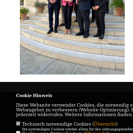
Cookie Hinweis
Dr. Oliver Vogt
Diese Webseite verwendet Cookies, die notwendig si
Webangebot zu verbessern (Website-Optmierung). Fü
jederzeit widerrufen. Weitere Informationen finden
IMPRESSUM
DATENSCHUTZ
Technisch notwendige Cookies (
Übersicht
)
KONTAKT
Die notwendigen Cookies werden allein für den ordnungsgemäßen 