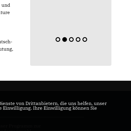
- und
lture
utsch-
utung,
enste von Drittanbietern, die uns helfen, unser
Einwilligung. Ihre Einwilligung können Sie
U/CSU-Bundestagsfraktion
ser Programm zur
ndestagswahl