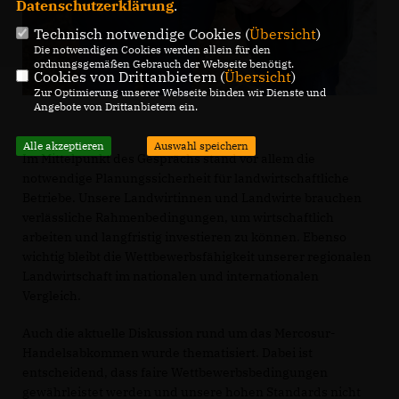
Datenschutzerklärung
.
Technisch notwendige Cookies (
Übersicht
)
Die notwendigen Cookies werden allein für den
ordnungsgemäßen Gebrauch der Webseite benötigt.
Cookies von Drittanbietern (
Übersicht
)
Zur Optimierung unserer Webseite binden wir Dienste und
Angebote von Drittanbietern ein.
Alle akzeptieren
Auswahl speichern
Im Mittelpunkt des Gesprächs stand vor allem die
notwendige Planungssicherheit für landwirtschaftliche
Betriebe. Unsere Landwirtinnen und Landwirte brauchen
verlässliche Rahmenbedingungen, um wirtschaftlich
arbeiten und langfristig investieren zu können. Ebenso
wichtig bleibt die Wettbewerbsfähigkeit unserer regionalen
Landwirtschaft im nationalen und internationalen
Vergleich.
Auch die aktuelle Diskussion rund um das Mercosur-
Handelsabkommen wurde thematisiert. Dabei ist
entscheidend, dass faire Wettbewerbsbedingungen
gewährleistet werden und unsere hohen Standards nicht