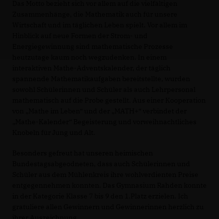
Das Motto bezieht sich vor allem auf die vielfältigen
Zusammenhänge, die Mathematik auch für unsere
Wirtschaft und im täglichen Leben spielt. Vor allem im
Hinblick auf neue Formen der Strom- und
Energiegewinnung sind mathematische Prozesse
heutzutage kaum noch wegzudenken. In einem
interaktiven Mathe-Adventskalender, der täglich
spannende Mathematikaufgaben bereitstellte, wurden
sowohl Schülerinnen und Schüler als auch Lehrpersonal
mathematisch auf die Probe gestellt. Aus einer Kooperation
von „Mathe im Leben“ und der „MATH+“ verbindet der
Mathe-Kalender“ Begeisterung und vorweihnachtliches
Knobeln für Jung und Alt.
Besonders gefreut hat unseren heimischen
Bundestagsabgeodneten, dass auch Schülerinnen und
Schüler aus dem Mühlenkreis ihre wohlverdienten Preise
entgegennehmen konnten. Das Gymnasium Rahden konnte
in der Kategorie Klasse 7 bis 9 den 1.Platz erzielen. Ich
gratuliere allen Gewinnern und Gewinnerinnen herzlich zu
ihrer Auszeichnung.