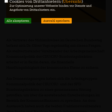
Cookies von Drittanbietern (
Übersicht
)
Zur Optimierung unserer Webseite binden wir Dienste und
Angebote von Drittanbietern ein.
Alle akzeptieren
Auswahl speichern
Als Vertreter des Mühlenkreises im Deutschen Bundestag
befasst sich Dr. Oliver Vogt regelmäßig mit diesen Fragen.
Als stellvertretender Vorsitzender der Arbeitsgemeinschaft
Kommunalpolitik der CDU/CSU-Bundestagsfraktion
arbeitet er in Berlin daran, die finanzielle
Handlungsfähigkeit der kommunalen Ebene zu sichern.
Am Donnerstagmorgen haben sich die Arbeitsgruppen
Kommunalpolitik der CDU/CSU- und der SPD-
Bundestagsfraktion zu einer gemeinsamen Sitzung
getroffen, um über die anstehenden Entscheidungen im
Bereich der Kommunalfinanzen zu sprechen. An dem
Austausch haben auch die beiden Fraktionsvorsitzenden
Jens Spahn und Matthias Miersch teilgenommen.