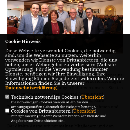
Cookie Hinweis
Diese Webseite verwendet Cookies, die notwendig
sind, um die Webseite zu nutzen. Weiterhin
verwenden wir Dienste von Drittanbietern, die uns
helfen, unser Webangebot zu verbessern (Website-
Optmierung). Für die Verwendung bestimmter
Dienste, benötigen wir Ihre Einwilligung. Ihre
In seinem Redebeitrag hat er einen Ausblick auf das vor uns
Einwilligung können Sie jederzeit widerrufen. Weitere
liegende Jahr gegeben. Die politischen Herausforderungen
Informationen finden Sie in unserer
Datenschutzerklärung
.
2026 sind groß: von notwendigen Reformen unseres Staates
bis hin zu Fragen von Sicherheit und Ordnung auf
Technisch notwendige Cookies (
Übersicht
)
internationaler Ebene. Umso wichtiger ist es, klare
Die notwendigen Cookies werden allein für den
Prioritäten zu setzen, Verantwortung zu übernehmen und
ordnungsgemäßen Gebrauch der Webseite benötigt.
Cookies von Drittanbietern (
Übersicht
)
Entscheidungen nicht aufzuschieben.
Zur Optimierung unserer Webseite binden wir Dienste und
Angebote von Drittanbietern ein.
Der direkte Austausch mit meinen Mitgliedern und den