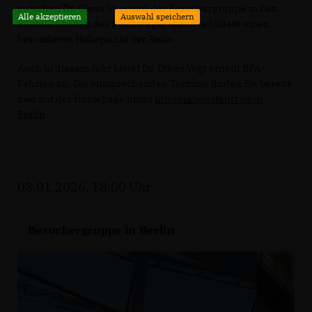
zwischen Dr. Oliver Vogt und der Besuchergruppe in den
Alle akzeptieren
Auswahl speichern
Räumlichkeiten des Reichstagsgebäudes bildete einen
besonderen Höhepunkt der Reise.
Auch in diesem Jahr bietet Dr. Oliver Vogt erneut BPA-
Fahrten an. Die entsprechenden Termine finden Sie bereits
hier auf der Homepage unter
Informationsfahrt nach
Berlin
.
03.01.2026, 18:00 Uhr
Besuchergruppe in Berlin