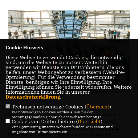
Cookie Hinweis
Diese Webseite verwendet Cookies, die notwendig
sind, um die Webseite zu nutzen. Weiterhin
verwenden wir Dienste von Drittanbietern, die uns
helfen, unser Webangebot zu verbessern (Website-
Optmierung). Für die Verwendung bestimmter
Dienste, benötigen wir Ihre Einwilligung. Ihre
Einwilligung können Sie jederzeit widerrufen. Weitere
Informationen finden Sie in unserer
Datenschutzerklärung
.
Technisch notwendige Cookies (
Übersicht
)
Die notwendigen Cookies werden allein für den
Auf dem Programm standen unter anderem Besuche im
ordnungsgemäßen Gebrauch der Webseite benötigt.
Cookies von Drittanbietern (
Übersicht
)
Bundesrat, im Auswärtigen Amt, in der Gedenkstätte
Zur Optimierung unserer Webseite binden wir Dienste und
Berlin-Hohenschönhausen sowie selbstverständlich im
Angebote von Drittanbietern ein.
Deutschen Bundestag. Ein persönlicher Austausch