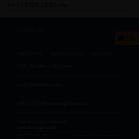
14.11.2025, 10:21 Uhr
Dr. Oliver Vogt
IMPRESSUM
DATENSCHUTZ
KONTAKT
CDU Minden-Lübbecke
CDU Deutschlands
CDU/CSU-Bundestagsfraktion
Unser Programm zur
Bundestagswahl
@2026 Oliver Vogt
Realisation: Sharkness Media