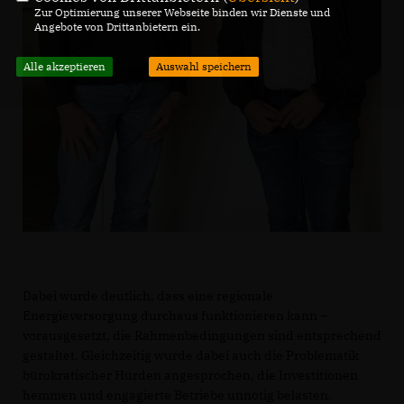
Zur Optimierung unserer Webseite binden wir Dienste und
Angebote von Drittanbietern ein.
Alle akzeptieren
Auswahl speichern
Dabei wurde deutlich, dass eine regionale
Energieversorgung durchaus funktionieren kann –
vorausgesetzt, die Rahmenbedingungen sind entsprechend
gestaltet. Gleichzeitig wurde dabei auch die Problematik
bürokratischer Hürden angesprochen, die Investitionen
hemmen und engagierte Betriebe unnötig belasten.