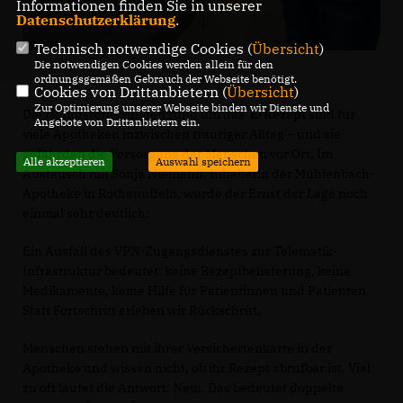
Informationen finden Sie in unserer
Datenschutzerklärung
.
Technisch notwendige Cookies (
Übersicht
)
Die notwendigen Cookies werden allein für den
ordnungsgemäßen Gebrauch der Webseite benötigt.
Cookies von Drittanbietern (
Übersicht
)
Zur Optimierung unserer Webseite binden wir Dienste und
Die Herausforderungen rund um das
E-Rezept
sind für
Angebote von Drittanbietern ein.
viele Apotheken inzwischen trauriger Alltag – und sie
gefährden die Versorgung der Menschen vor Ort. Im
Alle akzeptieren
Auswahl speichern
Austausch mit Sonja Niemann, Inhaberin der Mühlenbach-
Apotheke in Rothenuffeln, wurde der Ernst der Lage noch
einmal sehr deutlich:
Ein Ausfall des VPN-Zugangsdienstes zur Telematik-
Infrastruktur bedeutet: keine Rezeptbelieferung, keine
Medikamente, keine Hilfe für Patientinnen und Patienten.
Statt Fortschritt erleben wir Rückschritt.
Menschen stehen mit ihrer Versichertenkarte in der
Apotheke und wissen nicht, ob ihr Rezept abrufbar ist. Viel
zu oft lautet die Antwort: Nein. Das bedeutet doppelte