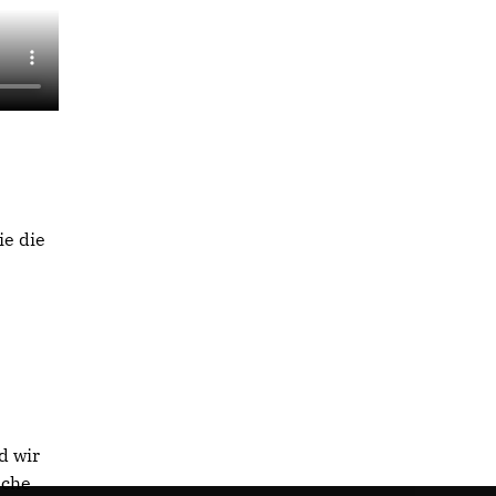
ie die
d wir
sche