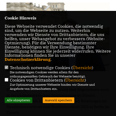
Cookie Hinweis
Diese Webseite verwendet Cookies, die notwendig
sind, um die Webseite zu nutzen. Weiterhin
verwenden wir Dienste von Drittanbietern, die uns
helfen, unser Webangebot zu verbessern (Website-
Optmierung). Für die Verwendung bestimmter
Dienste, benötigen wir Ihre Einwilligung. Ihre
Einwilligung können Sie jederzeit widerrufen. Weitere
Informationen finden Sie in unserer
Datenschutzerklärung
.
Technisch notwendige Cookies (
Übersicht
)
Die notwendigen Cookies werden allein für den
ordnungsgemäßen Gebrauch der Webseite benötigt.
Cookies von Drittanbietern (
Übersicht
)
Zur Optimierung unserer Webseite binden wir Dienste und
Angebote von Drittanbietern ein.
Entgegen der weitläufigen Meinung sind Abgeordnete auch
in der parlamentarischen Sommerpause im Einsatz.
Alle akzeptieren
Auswahl speichern
Beispielsweise bin ich diese Woche bei den Beratungen im
Haushaltsausschuss zum Bundeshaushalt 2025 in Berlin im
Einsatz.