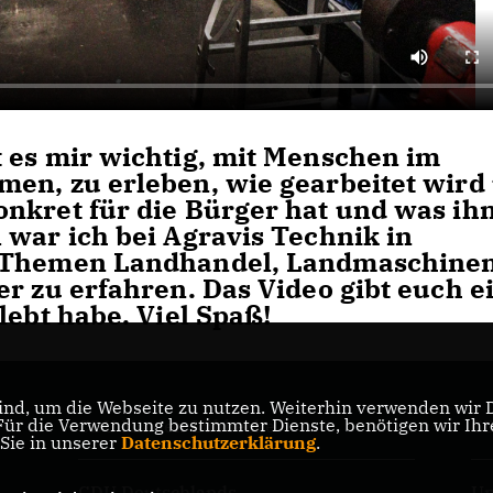
 es mir wichtig, mit Menschen im
en, zu erleben, wie gearbeitet wird
nkret für die Bürger hat und was ih
 war ich bei Agravis Technik in
e Themen Landhandel, Landmaschine
r zu erfahren. Das Video gibt euch e
lebt habe. Viel Spaß!
nd, um die Webseite zu nutzen. Weiterhin verwenden wir Di
r die Verwendung bestimmter Dienste, benötigen wir Ihre 
CDU Minden-Lübbecke
CD
 Sie in unserer
Datenschutzerklärung
.
CDU Deutschlands
Un