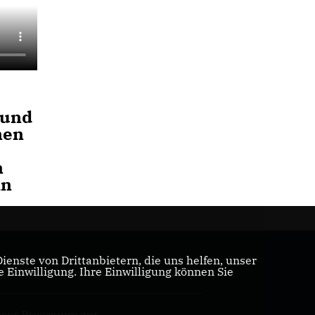
 und
nen
n
in
enste von Drittanbietern, die uns helfen, unser
Einwilligung. Ihre Einwilligung können Sie
U/CSU-Bundestagsfraktion
ser Programm zur