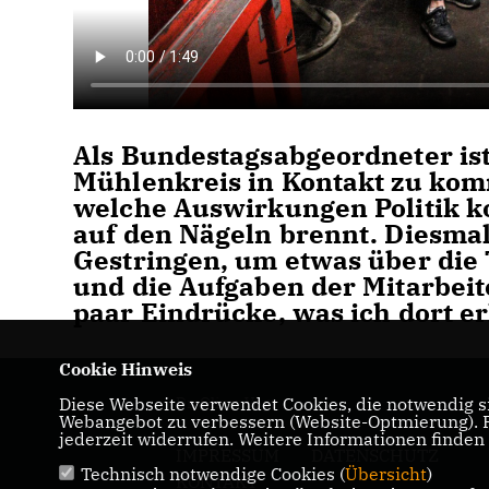
Als Bundestagsabgeordneter ist
Mühlenkreis in Kontakt zu komm
welche Auswirkungen Politik ko
auf den Nägeln brennt. Diesmal
Gestringen, um etwas über di
und die Aufgaben der Mitarbeite
paar Eindrücke, was ich dort er
Cookie Hinweis
Diese Webseite verwendet Cookies, die notwendig si
Dr. Oliver Vogt
Webangebot zu verbessern (Website-Optmierung). Fü
jederzeit widerrufen. Weitere Informationen finden
IMPRESSUM
DATENSCHUTZ
Technisch notwendige Cookies (
Übersicht
)
KONTAKT