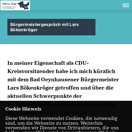
Bürgermeistergespräch mit Lars
Bökenkröger
In meiner Eigenschaft als CDU-
Kreisvorsitzender habe ich mich kürzlich
mit dem Bad Oeynhausener Bürgermeister
Lars Bökenkröger getroffen und über die
aktuellen Schwerpunkte der
Kommunalpolitik sowie den anstehenden
Cookie Hinweis
Wahlkampf und die allgemeine
Diese Webseite verwendet Cookies, die notwendig
Kandidatenlage gesprochen. Neben
sind, um die Webseite zu nutzen. Weiterhin
verwenden wir Dienste von Drittanbietern, die uns
allgemeinen Verwaltungsthemen für Bad