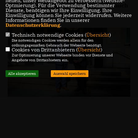
helfen, unser Webangebot zu verbessern (Website-
Oeynhausen kamen selbstverständlich auch
Optmierung). Für die Verwendung bestimmter
Dienste, benötigen wir Ihre Einwilligung. Ihre
die Kreisfinanzen zur Sprache.
Einwilligung können Sie jederzeit widerrufen. Weitere
Informationen finden Sie in unserer
Datenschutzerklärung
.
Technisch notwendige Cookies (
Übersicht
)
Die notwendigen Cookies werden allein für den
ordnungsgemäßen Gebrauch der Webseite benötigt.
Cookies von Drittanbietern (
Übersicht
)
Zur Optimierung unserer Webseite binden wir Dienste und
Angebote von Drittanbietern ein.
Alle akzeptieren
Auswahl speichern