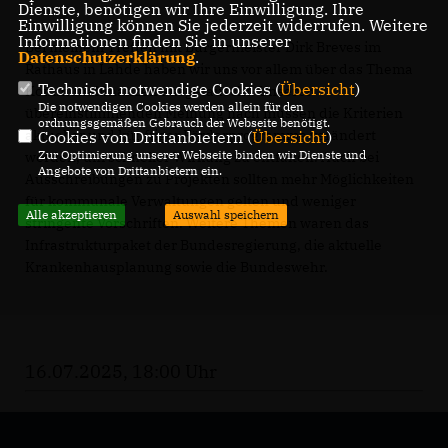
Dienste, benötigen wir Ihre Einwilligung. Ihre
Einwilligung können Sie jederzeit widerrufen. Weitere
Informationen finden Sie in unserer
Bei meinem Treffen mit Bürgermeister Dirk Breves im
Datenschutzerklärung
.
Rathaus in Lahde haben wir uns vor allem über das Thema
Technisch notwendige Cookies (
Übersicht
)
Kommunalfinanzen ausgetauscht. Unserer
Die notwendigen Cookies werden allein für den
übereinstimmenden Meinung nach müssen die Kriterien
ordnungsgemäßen Gebrauch der Webseite benötigt.
aktueller und künftiger Förderprogramme verändert
Cookies von Drittanbietern (
Übersicht
)
Zur Optimierung unserer Webseite binden wir Dienste und
werden, um schneller Wirkung zu entfalten. Auch bei
Angebote von Drittanbietern ein.
Ausschreibungen zu Projekten sollten mehr Möglichkeiten
für kommunale Verwaltungen gelten und weniger
Alle akzeptieren
Auswahl speichern
stringente Vorschriften. Weitere Themen waren das
Infrastrukturpaket der Bundesregierung, die aktuelle
Krankenhausplanung sowie die Bundeswehr.
16.07.2025, 18:00 Uhr