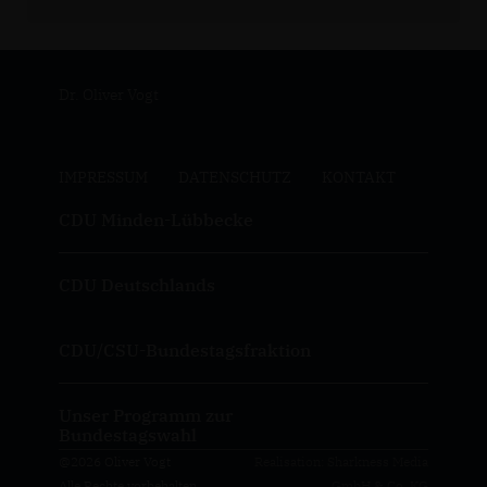
Dr. Oliver Vogt
IMPRESSUM
DATENSCHUTZ
KONTAKT
CDU Minden-Lübbecke
CDU Deutschlands
CDU/CSU-Bundestagsfraktion
Unser Programm zur
Bundestagswahl
@2026 Oliver Vogt
Realisation: Sharkness Media
Alle Rechte vorbehalten.
GmbH & Co. KG