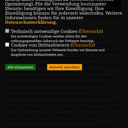
Optmierung). Für die Verwendung bestimmter
Dienste, benötigen wir Ihre Einwilligung. Ihre
Einwilligung können Sie jederzeit widerrufen. Weitere
Informationen finden Sie in unserer
Datenschutzerklärung
.
Technisch notwendige Cookies (
Übersicht
)
Die notwendigen Cookies werden allein für den
Bereits um 07:00 Uhr startete der Tag für Dr. Vogt im
ordnungsgemäßen Gebrauch der Webseite benötigt.
Cookies von Drittanbietern (
Übersicht
)
Kuhstall, wo er Irmgard Hülsmann beim Melken der Kühe
Zur Optimierung unserer Webseite binden wir Dienste und
begleitet hat. Neben dem Melken mussten auch die Hühner
Angebote von Drittanbietern ein.
versorgt werden, und der Abgeordnete erlebte die
verschiedenen Arbeitsschritte hautnah mit. Zwischen den
Alle akzeptieren
Auswahl speichern
Aufgaben ergaben sich immer wieder Momente für
Gespräche über aktuelle Probleme und Themen, die kleine
Betriebe wie den der Familie Hülsmann besonders
betreffen.Ein großes Thema war die neue
Gebührenverordnung für Tierärzte, die besonders für
kleinere Höfe eine immense finanzielle Belastung darstellt.
Gerade für Betriebe, die nur noch als Nebenerwerb geführt
werden, wird es immer schwieriger, die Kosten zu
stemmen“, so Irmgard Hülsmann. Ein weiterer
Belastungsfaktor ist die Bürokratie, die zunehmend selbst