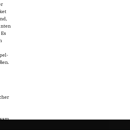
er
ket
and,
anten
 Es
h
pel-
ußen.
cher
nsam