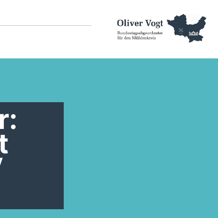
r:
t
V