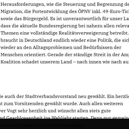
Herausforderungen, wie die Steuerung und Begrenzung d
Migration, die Fortentwicklung des ÖPNV inkl. 49-Euro-Tic
sowie das Bürgergeld. Es ist unverantwortlich für unser L
dass die aktuelle Bundesregierung bei nahezu allen relev
Themen eine vollständige Realitätsverweigerung betreibt.
braucht in Deutschland endlich wieder eine Politik, die sic
wieder an den Alltagsproblemen und Bedürfnissen der
Menschen orientiert. Gerade der ständige Streit in der Am
Koalition schadet unserem Land – nach innen wie nach a
auch der Stadtverbandsvorstand neu gewählt. Ein herzli
t zum Vorsitzenden gewählt wurde. Auch allen weiteren
ver Vogt sehr herzlich und wünscht allen stets gute
 und Geschlossenheit ins Wahljahr starten. Denn nur gemei
sst uns anpacken und etwas bewegen!