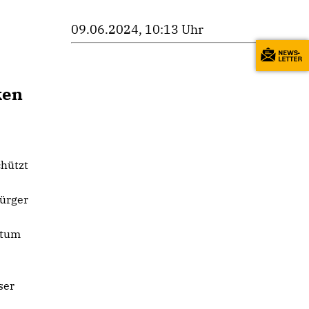
09.06.2024, 10:13 Uhr
ken
chützt
Bürger
stum
ser