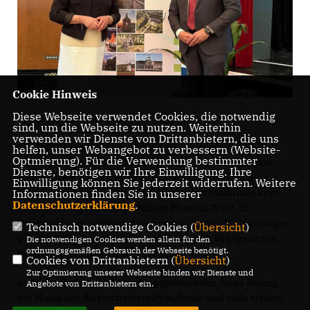
Cookie Hinweis
Diese Webseite verwendet Cookies, die notwendig
sind, um die Webseite zu nutzen. Weiterhin
verwenden wir Dienste von Drittanbietern, die uns
Mit der Gebietsreform vor 50 Jahren verschmolzen 126
helfen, unser Webangebot zu verbessern (Website-
Optmierung). Für die Verwendung bestimmter
eigenständige Gemeinden in elf Kommunen und einem
Dienste, benötigen wir Ihre Einwilligung. Ihre
Mühlenkreis.Passend zu diesem besonderen Jubiläum
Einwilligung können Sie jederzeit widerrufen. Weitere
gratulierte beim Festakt in der Lübbecker Stadthalle kein
Informationen finden Sie in unserer
Datenschutzerklärung
.
Geringerer als Ministerpräsident Hendrik Wüst. Er
berichtete sehr persönlich von seinen ersten Verbindungen
Technisch notwendige Cookies (
Übersicht
)
zum
#Mühlenkreis
und den regelmäßigen Begegnungen
Die notwendigen Cookies werden allein für den
ordnungsgemäßen Gebrauch der Webseite benötigt.
mit dem damaligen Landrat Wilhelm Krömer.
Cookies von Drittanbietern (
Übersicht
)
Zur Optimierung unserer Webseite binden wir Dienste und
Auch die Reden von Regierungspräsidentin Anna Bölling,
Angebote von Drittanbietern ein.
die Musik des Blasorchesters Symphonic und viele schöne