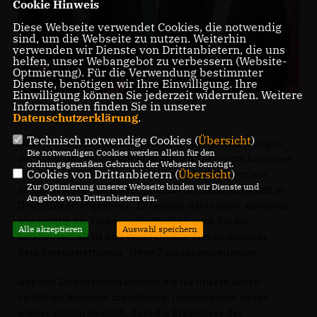
Cookie Hinweis
Diese Webseite verwendet Cookies, die notwendig
sind, um die Webseite zu nutzen. Weiterhin
verwenden wir Dienste von Drittanbietern, die uns
helfen, unser Webangebot zu verbessern (Website-
Optmierung). Für die Verwendung bestimmter
Dienste, benötigen wir Ihre Einwilligung. Ihre
Einwilligung können Sie jederzeit widerrufen. Weitere
Informationen finden Sie in unserer
Datenschutzerklärung
.
Technisch notwendige Cookies (
Übersicht
)
Neben interessanten Diskussionen und Wortmeldungen
Die notwendigen Cookies werden allein für den
der eingeladenen Landwirtinnen und Landwirte hat unser
ordnungsgemäßen Gebrauch der Webseite benötigt.
Cookies von Drittanbietern (
Übersicht
)
Partei- und Fraktionsvorsitzender Friedrich Merz ein
Zur Optimierung unserer Webseite binden wir Dienste und
deutliches Bekenntnis zur Zukunft der Landwirtschaft in
Angebote von Drittanbietern ein.
Deutschland abgegeben. Er betonte dabei unter anderem,
wie wichtig die Technologieoffenheit auch für die
Alle akzeptieren
Auswahl speichern
Landwirtschaft ist und verdeutlichte dies an meinem
Berichterstatterthema "Neue Züchtungsmethoden".
Aus den Diskussionen können wir für unsere Arbeit
vielfältige Hinweise mitnehmen. Insbesondere wurde
wieder einmal deutlich, dass die Ergebnisse der