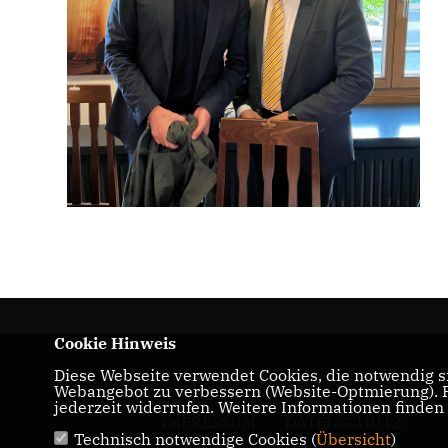
Cookie Hinweis
Diese Webseite verwendet Cookies, die notwendig si
Dr. Oliver Vogt
Webangebot zu verbessern (Website-Optmierung). Fü
jederzeit widerrufen. Weitere Informationen finden
IMPRESSUM
DATENSCHUTZ
Technisch notwendige Cookies (
Übersicht
)
KONTAKT