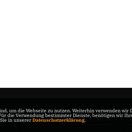
nd, um die Webseite zu nutzen. Weiterhin verwenden wir Di
r die Verwendung bestimmter Dienste, benötigen wir Ihre 
CDU Minden-Lübbecke
CD
 Sie in unserer
Datenschutzerklärung
.