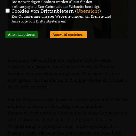
Die notwendigen Cookies werden allein für den
ordnungsgemäßen Gebrauch der Webseite benötigt.
Cookies von Drittanbietern (
Übersicht
)
Zur Optimierung unserer Webseite binden wir Dienste und
Angebote von Drittanbietern ein.
Alle akzeptieren
Auswahl speichern
Besonders die herzliche Atmosphäre und die vielen
persönlichen Begegnungen haben ihm große Freude
bereitet. Es waren Begegnungen mit Menschen, die ihm
Kraft geben, ihn inspirieren und immer wieder ein Lächeln
ins Gesicht zaubern.
Für Dr. Vogt sind solche Momente von besonderem Wert. Sie
erinnern ihn daran, wie wichtig Zusammenhalt,
Kameradschaft und das Miteinander in einer Gemeinschaft
sind. Gerade in einer Zeit, die häufig von Hektik und
Verpflichtungen geprägt ist, sind es diese persönlichen
Begegnungen, die neue Energie schenken und den Blick