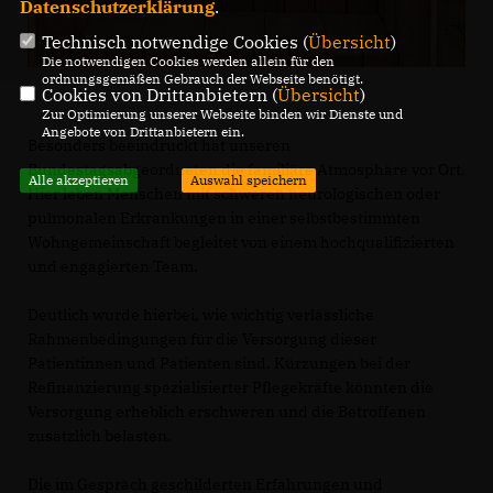
Datenschutzerklärung
.
Technisch notwendige Cookies (
Übersicht
)
Die notwendigen Cookies werden allein für den
ordnungsgemäßen Gebrauch der Webseite benötigt.
Cookies von Drittanbietern (
Übersicht
)
Zur Optimierung unserer Webseite binden wir Dienste und
Angebote von Drittanbietern ein.
Besonders beeindruckt hat unseren
Bundestagsabgeordneten die familiäre Atmosphäre vor Ort.
Alle akzeptieren
Auswahl speichern
Hier leben Menschen mit schweren neurologischen oder
pulmonalen Erkrankungen in einer selbstbestimmten
Wohngemeinschaft begleitet von einem hochqualifizierten
und engagierten Team.
Deutlich wurde hierbei, wie wichtig verlässliche
Rahmenbedingungen für die Versorgung dieser
Patientinnen und Patienten sind. Kürzungen bei der
Refinanzierung spezialisierter Pflegekräfte könnten die
Versorgung erheblich erschweren und die Betroffenen
zusätzlich belasten.
Die im Gespräch geschilderten Erfahrungen und